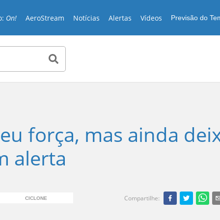
o:
On!
AeroStream
Notícias
Alertas
Vídeos
Previsão do T
eu força, mas ainda dei
 alerta
Compartilhe
:
CICLONE