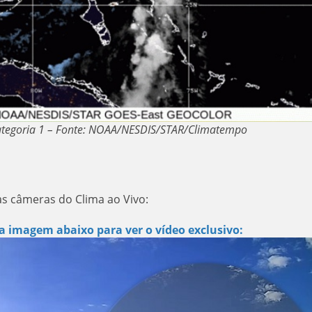
categoria 1 – Fonte: NOAA/NESDIS/STAR/Climatempo
as câmeras do Clima ao Vivo:
a imagem abaixo para ver o vídeo exclusivo: