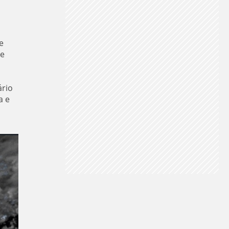
e
 e
ário
a e