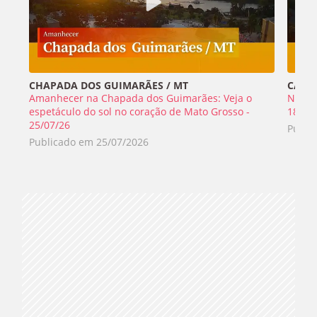
CHAPADA DOS GUIMARÃES / MT
CABO 
Amanhecer na Chapada dos Guimarães: Veja o
Nada 
espetáculo do sol no coração de Mato Grosso -
18/07
25/07/26
Publi
Publicado em
25/07/2026