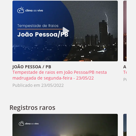
JOÃO PESSOA / PB
ARACA
Tempestade de raios em João Pessoa/PB nesta
Tempe
madrugada de segunda-feira - 23/05/22
Publi
Publicado em
23/05/2022
Registros raros