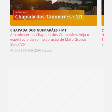
CHAPADA DOS GUIMARÃES / MT
CABO 
Amanhecer na Chapada dos Guimarães: Veja o
Nada 
espetáculo do sol no coração de Mato Grosso -
18/07
25/07/26
Publi
Publicado em
25/07/2026