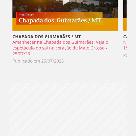
CHAPADA DOS GUIMARÃES / MT
CABO 
Amanhecer na Chapada dos Guimarães: Veja o
Nada 
espetáculo do sol no coração de Mato Grosso -
18/07
25/07/26
Publi
Publicado em
25/07/2026