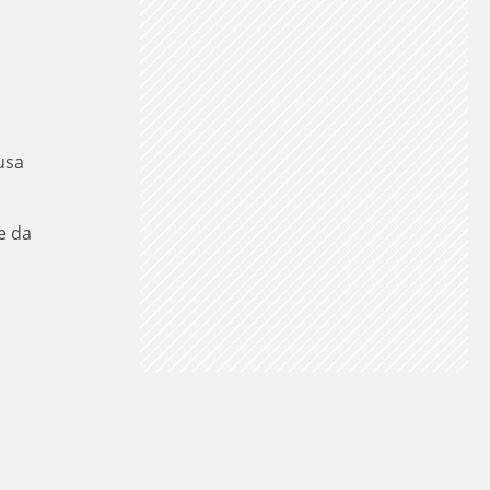
usa
e da