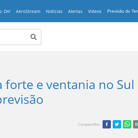
o:
On!
AeroStream
Notícias
Alertas
Vídeos
Previsão do T
a forte e ventania no Sul
 previsão
Compartilhe
: