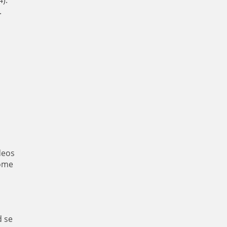
).
.
deos
nome
d se