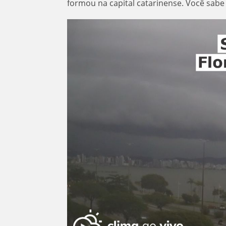
formou na capital catarinense. Você sabe