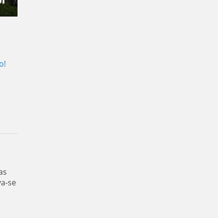
o!
as
va-se