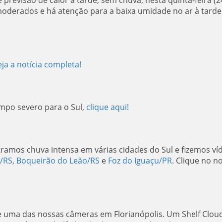
previsão de calor à tarde, sem chuva, nesta quinta-feira (24
derados e há atenção para a baixa umidade no ar à tarde
eja a notícia completa!
empo severo para o Sul,
clique aqui!
stramos chuva intensa em várias cidades do Sul e fizemos ví
l/RS
,
Boqueirão do Leão/RS
e
Foz do Iguaçu/PR
. Clique no 
uma das nossas câmeras em Florianópolis. Um Shelf Clou