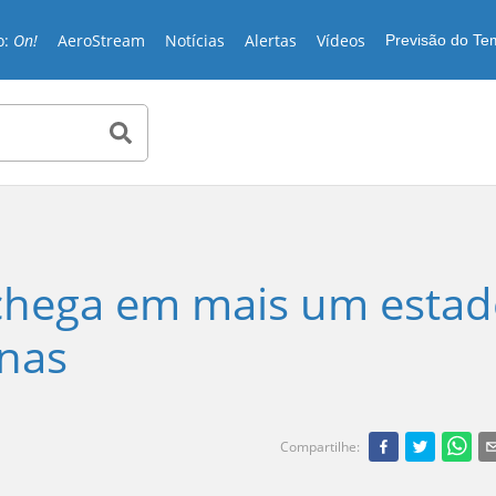
o:
On!
AeroStream
Notícias
Alertas
Vídeos
Previsão do T
 chega em mais um esta
onas
Compartilhe
: