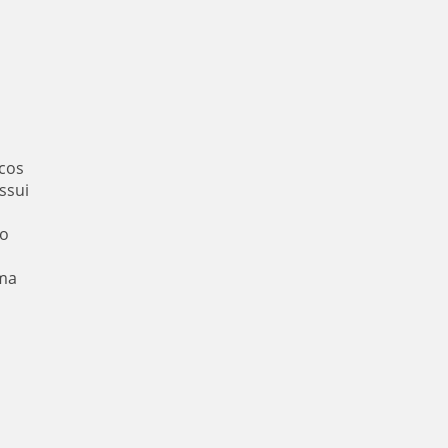
icos
ssui
co
uma