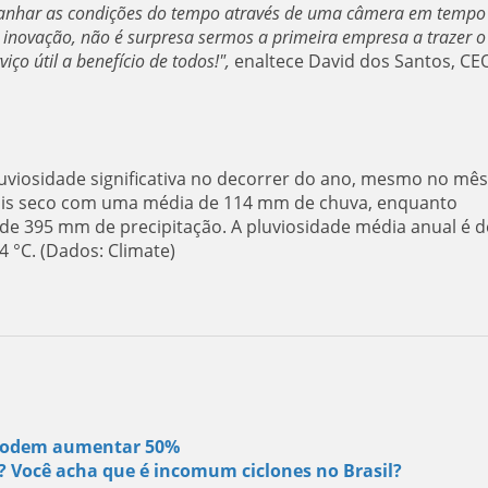
panhar as condições do tempo através de uma câmera em tempo 
inovação, não é surpresa sermos a primeira empresa a trazer o
ço útil a benefício de todos!",
enaltece David dos Santos, CE
uviosidade significativa no decorrer do ano, mesmo no mê
ais seco com uma média de 114 mm de chuva, enquanto
e 395 mm de precipitação. A pluviosidade média anual é d
 °C. (Dados: Climate)
s podem aumentar 50%
s? Você acha que é incomum ciclones no Brasil?