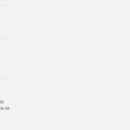
as
va-se