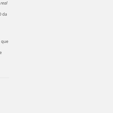
real
O da
s que
e