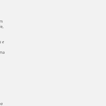
om
e,
s e
ima
ma