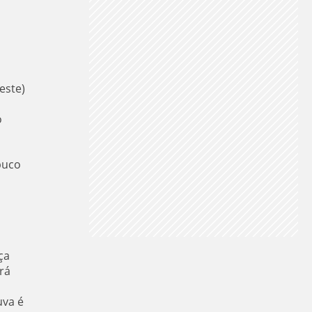
este)
o
buco
ça
rá
uva é