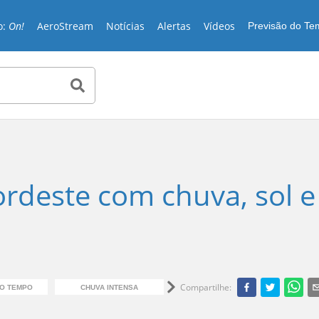
o:
On!
AeroStream
Notícias
Alertas
Vídeos
Previsão do T
ordeste com chuva, sol e
Compartilhe
:
DO TEMPO
CHUVA INTENSA
CHUVA NO NORDESTE