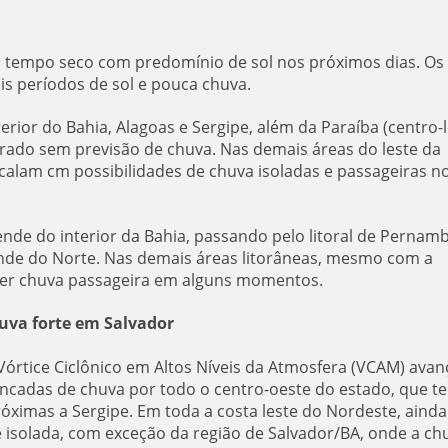
rá tempo seco com predomínio de sol nos próximos dias. Os
is períodos de sol e pouca chuva.
terior do Bahia, Alagoas e Sergipe, além da Paraíba (centro-l
arado sem previsão de chuva. Nas demais áreas do leste da
rcalam cm possibilidades de chuva isoladas e passageiras n
tende do interior da Bahia, passando pelo litoral de Pernam
ande do Norte. Nas demais áreas litorâneas, mesmo com a
 ter chuva passageira em alguns momentos.
uva forte em Salvador
m Vórtice Ciclônico em Altos Níveis da Atmosfera (VCAM) avan
pancadas de chuva por todo o centro-oeste do estado, que te
ximas a Sergipe. Em toda a costa leste do Nordeste, ainda
e isolada, com exceção da região de Salvador/BA, onde a ch