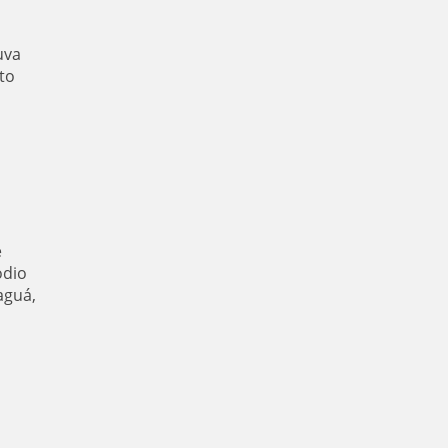
uva
to
e
ódio
aguá,