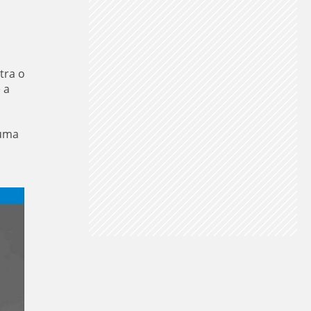
tra o
 a
 uma