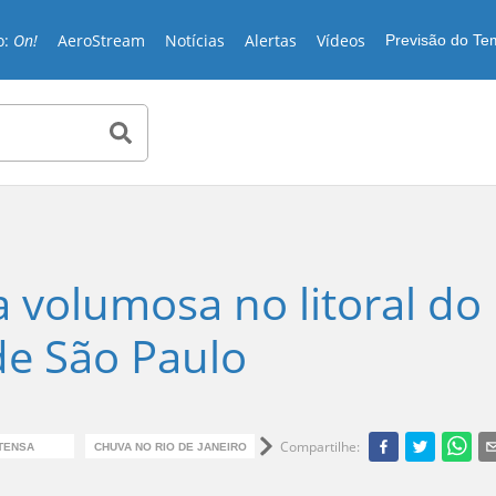
o:
On!
AeroStream
Notícias
Alertas
Vídeos
Previsão do T
a volumosa no litoral do
 de São Paulo
Compartilhe
:
TENSA
CHUVA NO RIO DE JANEIRO
CHUVA EM SÃO PAULO