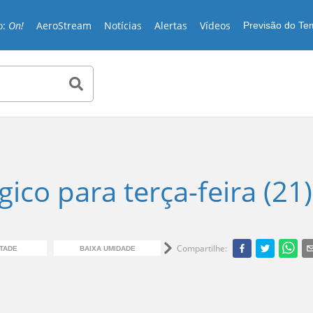
o:
On!
AeroStream
Notícias
Alertas
Vídeos
Previsão do T
ico para terça-feira (21)
Compartilhe
:
TADE
BAIXA UMIDADE
FRIO