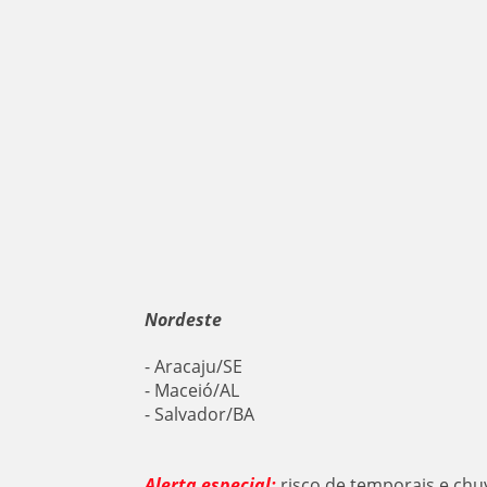
Nordeste
- Aracaju/SE
- Maceió/AL
- Salvador/BA
Alerta especial:
risco de temporais e chu