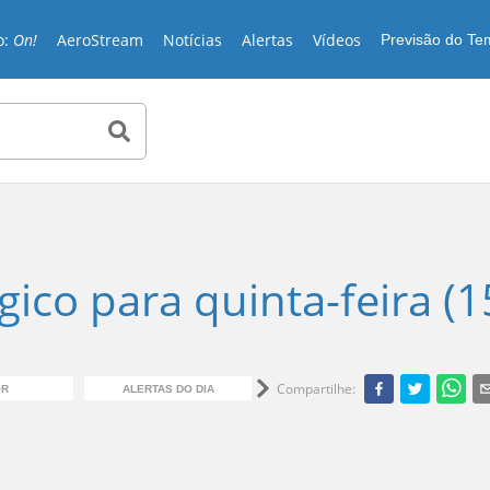
o:
On!
AeroStream
Notícias
Alertas
Vídeos
Previsão do T
ico para quinta-feira (1
Compartilhe
:
OR
ALERTAS DO DIA
CHUVA EM MG
C