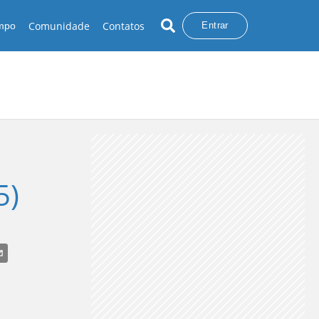
Comunidade
Contatos
empo
Entrar
5)
HUVA INTENSA
TEMPESTADE
VENTANIA