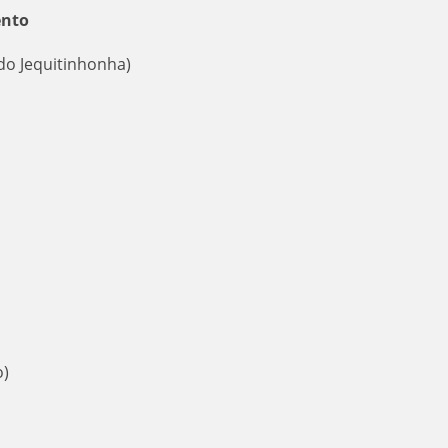
ento
 do Jequitinhonha)
o)