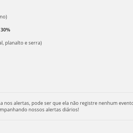
ano)
e 30%
l, planalto e serra)
da nos alertas, pode ser que ela não registre nenhum event
ompanhando nossos alertas diários!