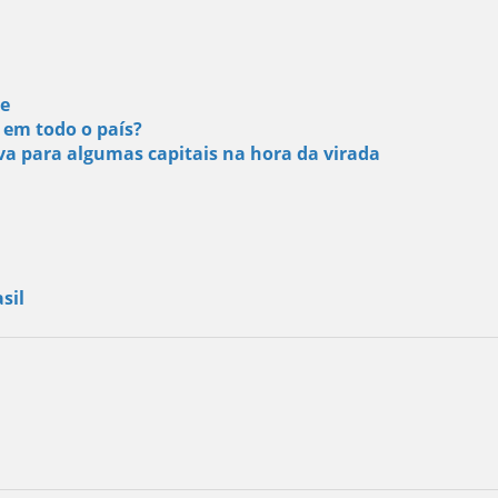
te
 em todo o país?
uva para algumas capitais na hora da virada
sil