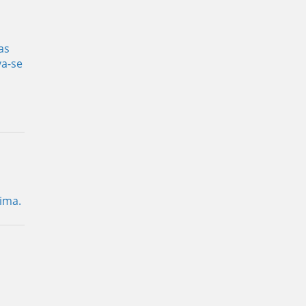
as
va-se
ima.