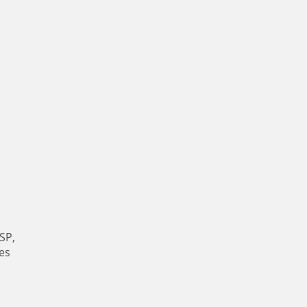
SP,
es