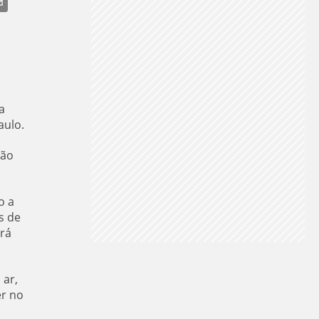
a
aulo.
ção
o a
s de
rá
 ar,
er no