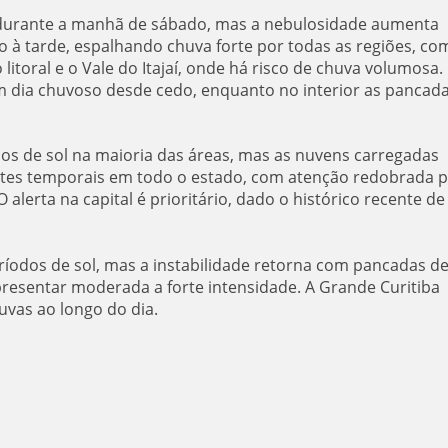
e durante a manhã de sábado, mas a nebulosidade aumenta
o à tarde, espalhando chuva forte por todas as regiões, co
 litoral e o Vale do Itajaí, onde há risco de chuva volumosa.
um dia chuvoso desde cedo, enquanto no interior as pancada
s de sol na maioria das áreas, mas as nuvens carregadas
ortes temporais em todo o estado, com atenção redobrada 
 alerta na capital é prioritário, dado o histórico recente de
ríodos de sol, mas a instabilidade retorna com pancadas d
presentar moderada a forte intensidade. A Grande Curitiba
vas ao longo do dia.