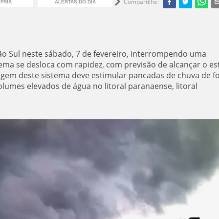
Compartilhe
:
FRIA
ALERTAS DO DIA
PREVISÃO DO TEMPO
C
ão Sul neste sábado, 7 de fevereiro, interrompendo uma
tema se desloca com rapidez, com previsão de alcançar o e
agem deste sistema deve estimular pancadas de chuva de f
olumes elevados de água no litoral paranaense, litoral