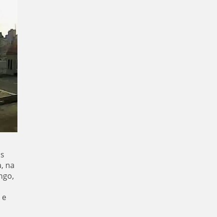
os
, na
ngo,
 e