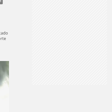
HUVA INTENSA
TEMPESTADE
VENTANIA
stado
orte