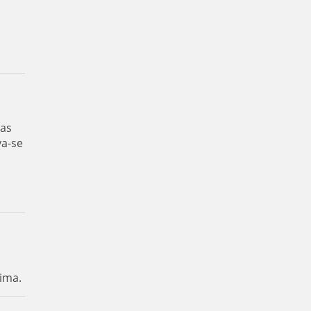
das
va-se
ima.