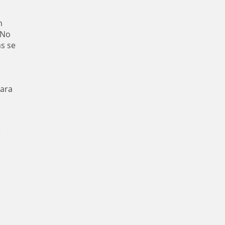
m
 No
s se
para
e