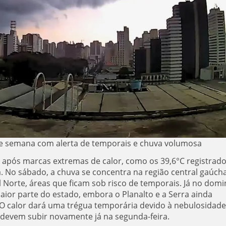
m de semana com alerta de temporais e chuva volumosa
 após marcas extremas de calor, como os 39,6°C registrad
a. No sábado, a chuva se concentra na região central gaúcha
l Norte, áreas que ficam sob risco de temporais. Já no domi
 maior parte do estado, embora o Planalto e a Serra ainda
. O calor dará uma trégua temporária devido à nebulosidade
 devem subir novamente já na segunda-feira.