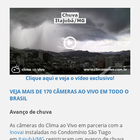
Clique aqui e veja o vídeo exclusivo!
VEJA MAIS DE 170 CÂMERAS AO VIVO EM TODO O
BRASIL
Avanço de chuva
As câmeras do Clima ao Vivo em parceria com a
Inovai
instaladas no Condomínio São Tiago
em
Itajubá/MG
registraram um avanço de chuva