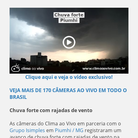
Clique aqui e veja o vídeo exclusivo!
VEJA MAIS DE 170 CÂMERAS AO VIVO EM TODO O
BRASIL
Chuva forte com rajadas de vento
As câmeras do Clima ao Vivo em parceria com o
Grupo Isimples
em
Piumhi / MG
registraram um
avanço de chuva forte com rajadas de vento na