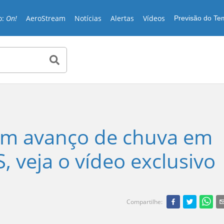
o:
On!
AeroStream
Notícias
Alertas
Vídeos
Previsão do T
am avanço de chuva em
S, veja o vídeo exclusivo
Compartilhe
: