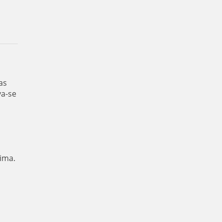
as
va-se
ima.