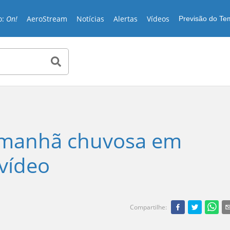
o:
On!
AeroStream
Notícias
Alertas
Vídeos
Previsão do T
 manhã chuvosa em
 vídeo
Compartilhe
: