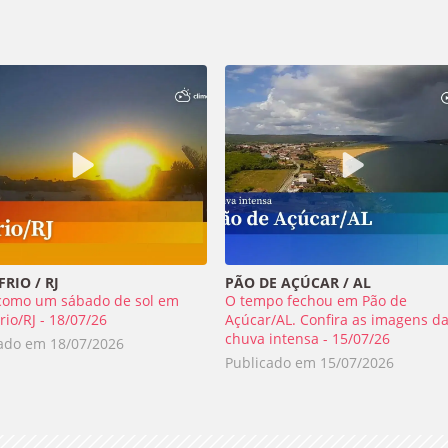
RIO / RJ
PÃO DE AÇÚCAR / AL
como um sábado de sol em
O tempo fechou em Pão de
rio/RJ - 18/07/26
Açúcar/AL. Confira as imagens d
chuva intensa - 15/07/26
cado em
18/07/2026
Publicado em
15/07/2026