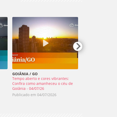
GOIÂNIA / GO
TIRADENTES / MG
Tempo aberto e cores vibrantes:
Meteoro ilumina o 
a
Confira como amanheceu o céu de
Minas Gerais - 01/0
Goiânia - 04/07/26
Publicado em
02/0
Publicado em
04/07/2026