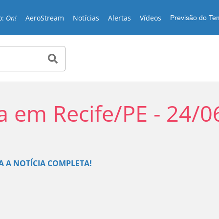
o:
On!
AeroStream
Notícias
Alertas
Vídeos
Previsão do T
 em Recife/PE - 24/0
Play
JA A NOTÍCIA COMPLETA!
Video