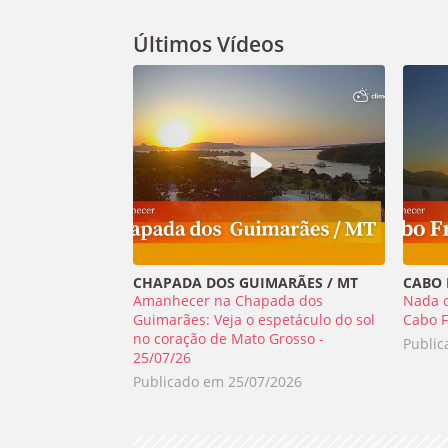
Últimos Vídeos
CHAPADA DOS GUIMARÃES / MT
CABO F
Amanhecer na Chapada dos
Nada 
Guimarães: Veja o espetáculo do sol
Cabo F
no coração de Mato Grosso -
Publi
25/07/26
Publicado em
25/07/2026