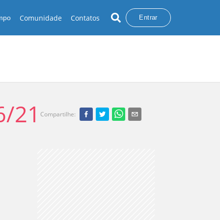
Comunidade
Contatos
empo
Entrar
6/21
Compartilhe
: