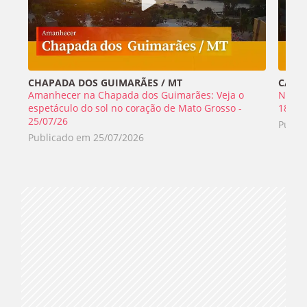
CHAPADA DOS GUIMARÃES / MT
CABO 
Amanhecer na Chapada dos Guimarães: Veja o
Nada 
espetáculo do sol no coração de Mato Grosso -
18/07
25/07/26
Publi
Publicado em
25/07/2026