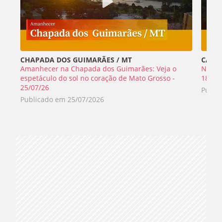
CHAPADA DOS GUIMARÃES / MT
CABO 
Amanhecer na Chapada dos Guimarães: Veja o
Nada 
espetáculo do sol no coração de Mato Grosso -
18/07
25/07/26
Publi
Publicado em
25/07/2026