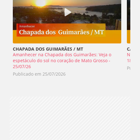
CHAPADA DOS GUIMARÃES / MT
CABO 
Amanhecer na Chapada dos Guimarães: Veja o
Nada 
espetáculo do sol no coração de Mato Grosso -
18/07
25/07/26
Publi
Publicado em
25/07/2026