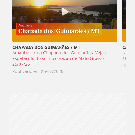
CHAPADA DOS GUIMARÃES / MT
CABO 
Amanhecer na Chapada dos Guimarães: Veja o
Nada 
espetáculo do sol no coração de Mato Grosso -
18/07
25/07/26
Publi
Publicado em
25/07/2026