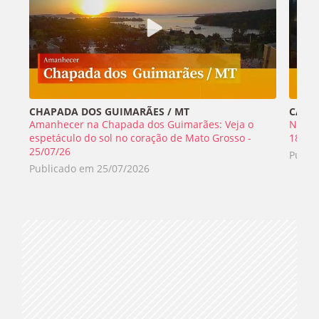
CHAPADA DOS GUIMARÃES / MT
CABO 
Amanhecer na Chapada dos Guimarães: Veja o
Nada 
espetáculo do sol no coração de Mato Grosso -
18/07
25/07/26
Publi
Publicado em
25/07/2026