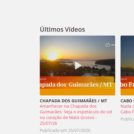
Últimos Vídeos
CHAPADA DOS GUIMARÃES / MT
CABO F
Amanhecer na Chapada dos
Nada 
Guimarães: Veja o espetáculo do sol
Cabo F
no coração de Mato Grosso -
Publi
25/07/26
Publicado em
25/07/2026