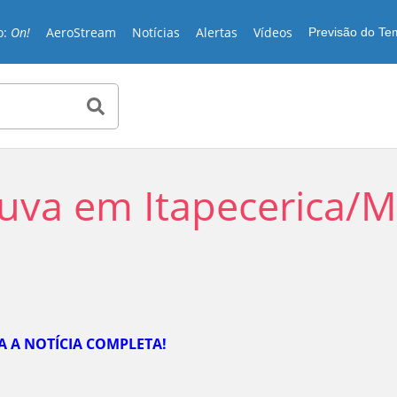
o:
On!
AeroStream
Notícias
Alertas
Vídeos
Previsão do T
uva em Itapecerica/M
Play
JA A NOTÍCIA COMPLETA!
Video