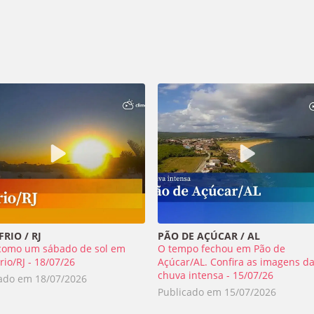
RIO / RJ
PÃO DE AÇÚCAR / AL
como um sábado de sol em
O tempo fechou em Pão de
rio/RJ - 18/07/26
Açúcar/AL. Confira as imagens d
chuva intensa - 15/07/26
cado em
18/07/2026
Publicado em
15/07/2026