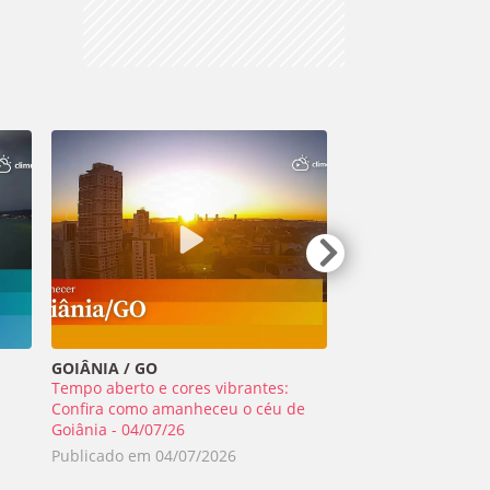
GOIÂNIA / GO
TIRADENTES / MG
Tempo aberto e cores vibrantes:
Meteoro ilumina o 
a
Confira como amanheceu o céu de
Minas Gerais - 01/0
Goiânia - 04/07/26
Publicado em
02/0
Publicado em
04/07/2026