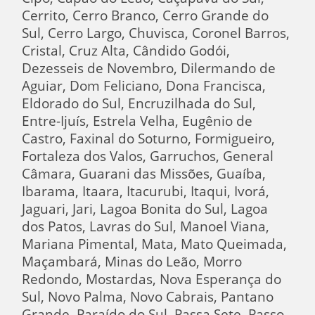
Cerrito, Cerro Branco, Cerro Grande do
Sul, Cerro Largo, Chuvisca, Coronel Barros,
Cristal, Cruz Alta, Cândido Godói,
Dezesseis de Novembro, Dilermando de
Aguiar, Dom Feliciano, Dona Francisca,
Eldorado do Sul, Encruzilhada do Sul,
Entre-Ijuís, Estrela Velha, Eugênio de
Castro, Faxinal do Soturno, Formigueiro,
Fortaleza dos Valos, Garruchos, General
Câmara, Guarani das Missões, Guaíba,
Ibarama, Itaara, Itacurubi, Itaqui, Ivorá,
Jaguari, Jari, Lagoa Bonita do Sul, Lagoa
dos Patos, Lavras do Sul, Manoel Viana,
Mariana Pimental, Mata, Mato Queimada,
Maçambará, Minas do Leão, Morro
Redondo, Mostardas, Nova Esperança do
Sul, Novo Palma, Novo Cabrais, Pantano
Grande, Paraído do Sul, Passa Sete, Passo