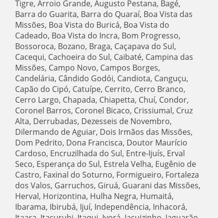
Tigre, Arroio Grande, Augusto Pestana, Bagé,
Barra do Guarita, Barra do Quaraí, Boa Vista das
Missões, Boa Vista do Buricá, Boa Vista do
Cadeado, Boa Vista do Incra, Bom Progresso,
Bossoroca, Bozano, Braga, Caçapava do Sul,
Cacequi, Cachoeira do Sul, Caibaté, Campina das
Missões, Campo Novo, Campos Borges,
Candelária, Cândido Godói, Candiota, Canguçu,
Capão do Cipó, Catuípe, Cerrito, Cerro Branco,
Cerro Largo, Chapada, Chiapetta, Chuí, Condor,
Coronel Barros, Coronel Bicaco, Crissiumal, Cruz
Alta, Derrubadas, Dezesseis de Novembro,
Dilermando de Aguiar, Dois Irmãos das Missões,
Dom Pedrito, Dona Francisca, Doutor Maurício
Cardoso, Encruzilhada do Sul, Entre-Ijuís, Erval
Seco, Esperança do Sul, Estrela Velha, Eugênio de
Castro, Faxinal do Soturno, Formigueiro, Fortaleza
dos Valos, Garruchos, Giruá, Guarani das Missões,
Herval, Horizontina, Hulha Negra, Humaitá,
Ibarama, Ibirubá, Ijuí, Independência, Inhacorá,
Itaara, Itacurubi, Itaqui, Ivorá, Jacuizinho, Jaguarão,