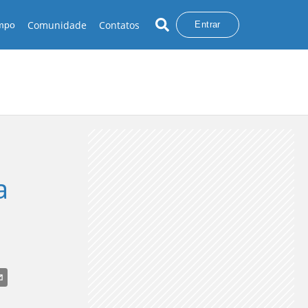
Comunidade
Contatos
empo
Entrar
a
HUVA INTENSA
TEMPESTADE
FRIO