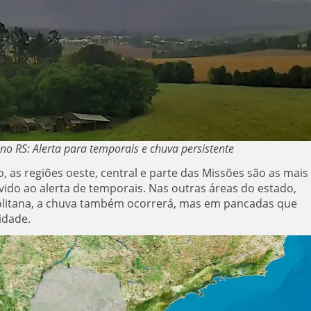
no RS: Alerta para temporais e chuva persistente
 as regiões oeste, central e parte das Missões são as mais
ido ao alerta de temporais. Nas outras áreas do estado,
politana, a chuva também ocorrerá, mas em pancadas que
idade.