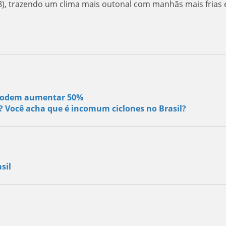
(28), trazendo um clima mais outonal com manhãs mais frias
s podem aumentar 50%
s? Você acha que é incomum ciclones no Brasil?
sil