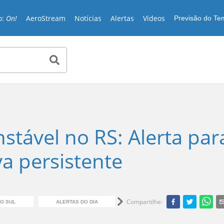
o:
On!
AeroStream
Notícias
Alertas
Vídeos
Previsão do T
stável no RS: Alerta par
a persistente
Compartilhe
:
O SUL
ALERTAS DO DIA
PREVISÃO DO TEMPO
C