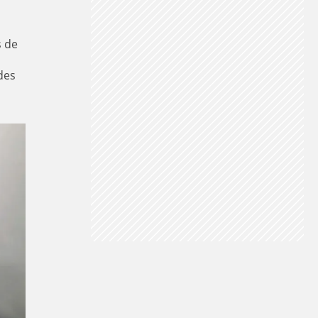
s de
des