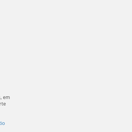
s, em
rte
Rio