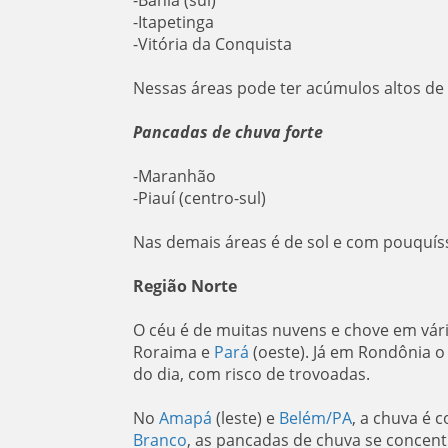
-Bahia (sul)
-Itapetinga
-Vitória da Conquista
Nessas áreas pode ter acúmulos altos de
Pancadas de chuva forte
-Maranhão
-Piauí (centro-sul)
Nas demais áreas é de sol e com pouquís
Região Norte
O céu é de muitas nuvens e chove em vár
Roraima e
Pará
(oeste). Já em Rondônia o
do dia, com risco de trovoadas.
No
Amapá
(leste) e
Belém/PA
, a chuva é 
Branco
, as pancadas de chuva se concent