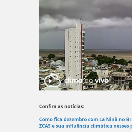
Confira as notícias:
Como fica dezembro com La Ninã no Bras
ZCAS e sua influência climática nesses 