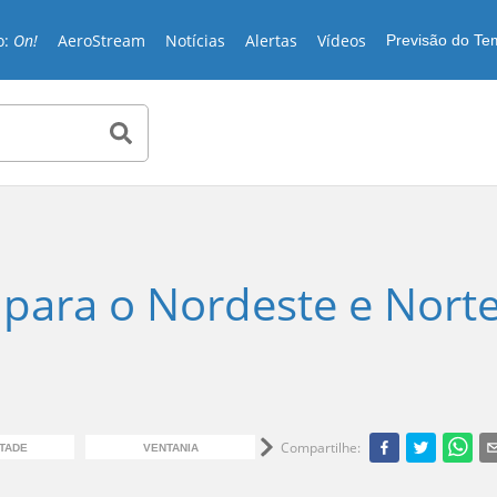
o:
On!
AeroStream
Notícias
Alertas
Vídeos
Previsão do T
para o Nordeste e Nort
Compartilhe
:
TADE
VENTANIA
RAIOS
CH