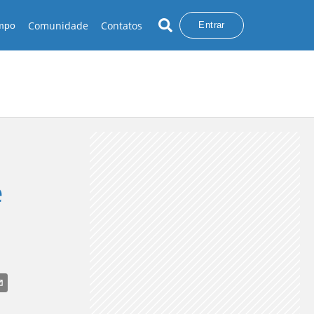
Comunidade
Contatos
empo
Entrar
e
UVA NO NORTE
CHUVA NO NORDESTE