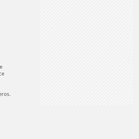
e
ce
eros.