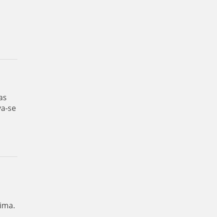
as
va-se
ima.