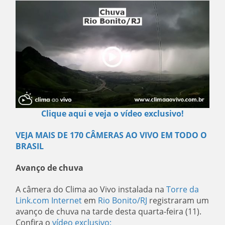
Clique aqui e veja o vídeo exclusivo!
VEJA MAIS DE 170 CÂMERAS AO VIVO EM TODO O
BRASIL
Avanço de chuva
A câmera do Clima ao Vivo instalada na
Torre da
Link.com Internet
em
Rio Bonito/RJ
registraram um
avanço de chuva na tarde desta quarta-feira (11).
Confira o
vídeo exclusivo: