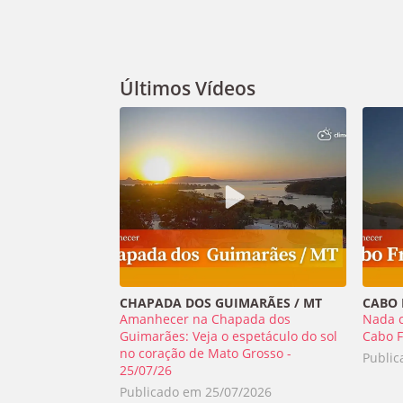
Últimos Vídeos
CHAPADA DOS GUIMARÃES / MT
CABO F
Amanhecer na Chapada dos
Nada 
Guimarães: Veja o espetáculo do sol
Cabo F
no coração de Mato Grosso -
Publi
25/07/26
Publicado em
25/07/2026