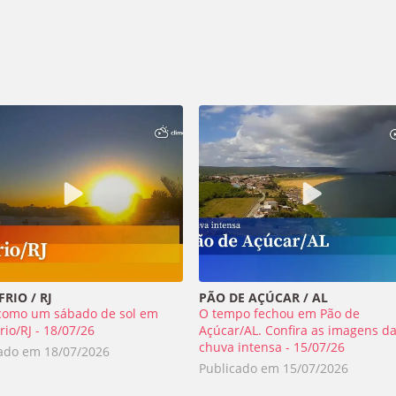
RIO / RJ
PÃO DE AÇÚCAR / AL
como um sábado de sol em
O tempo fechou em Pão de
rio/RJ - 18/07/26
Açúcar/AL. Confira as imagens d
chuva intensa - 15/07/26
cado em
18/07/2026
Publicado em
15/07/2026