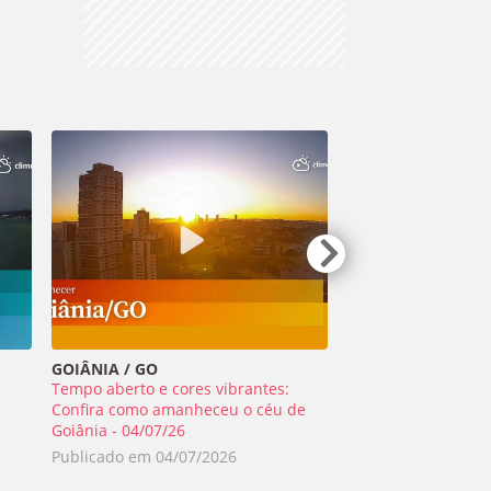
GOIÂNIA / GO
TIRADENTES / MG
Tempo aberto e cores vibrantes:
Meteoro ilumina o 
a
Confira como amanheceu o céu de
Minas Gerais - 01/0
Goiânia - 04/07/26
Publicado em
02/0
Publicado em
04/07/2026