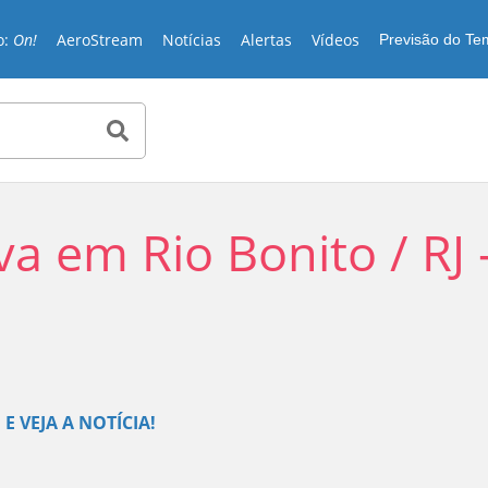
o:
On!
AeroStream
Notícias
Alertas
Vídeos
Previsão do T
a em Rio Bonito / RJ 
Play
E VEJA A NOTÍCIA!
Video