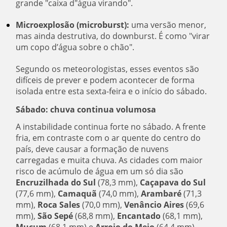
grande "caixa d"água virando".
Microexplosão (microburst):
uma versão menor,
mas ainda destrutiva, do downburst. É como "virar
um copo d’água sobre o chão".
Segundo os meteorologistas, esses eventos são
difíceis de prever e podem acontecer de forma
isolada entre esta sexta-feira e o início do sábado.
Sábado: chuva continua volumosa
A instabilidade continua forte no sábado. A frente
fria, em contraste com o ar quente do centro do
país, deve causar a formação de nuvens
carregadas e muita chuva. As cidades com maior
risco de acúmulo de água em um só dia são
Encruzilhada do Sul
(78,3 mm),
Caçapava do Sul
(77,6 mm),
Camaquã
(74,0 mm),
Arambaré
(71,3
mm),
Roca Sales
(70,0 mm),
Venâncio Aires
(69,6
mm),
São Sepé
(68,8 mm),
Encantado
(68,1 mm),
Muçum
(68,1 mm) e
Arroio do Meio
(64,4 mm).