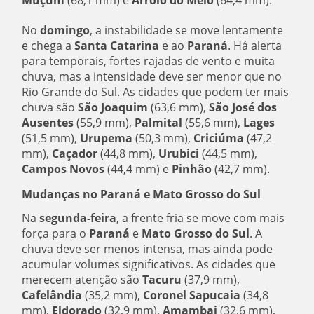
No
domingo
, a instabilidade se move lentamente
e chega a
Santa Catarina
e ao
Paraná
. Há alerta
para temporais, fortes rajadas de vento e muita
chuva, mas a intensidade deve ser menor que no
Rio Grande do Sul. As cidades que podem ter mais
chuva são
São Joaquim
(63,6 mm),
São José dos
Ausentes
(55,9 mm),
Palmital
(55,6 mm),
Lages
(51,5 mm),
Urupema
(50,3 mm),
Criciúma
(47,2
mm),
Caçador
(44,8 mm),
Urubici
(44,5 mm),
Campos Novos
(44,4 mm) e
Pinhão
(42,7 mm).
Mudanças no Paraná e Mato Grosso do Sul
Na
segunda-feira
, a frente fria se move com mais
força para o
Paraná
e
Mato Grosso do Sul
. A
chuva deve ser menos intensa, mas ainda pode
acumular volumes significativos. As cidades que
merecem atenção são
Tacuru
(37,9 mm),
Cafelândia
(35,2 mm),
Coronel Sapucaia
(34,8
mm),
Eldorado
(32,9 mm),
Amambai
(32,6 mm),