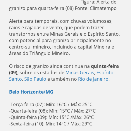
Figura: Alerta de
granizo para quarta-feira (08) Fonte: Climatempo
Alerta para temporais, com chuvas volumosas,
raios e rajadas de vento, que podem trazer
transtornos entre Minas Gerais e o Espírito Santo,
com potencial para granizo principalmente no
centro-sul mineiro, incluindo a capital Mineira e
áreas do Triângulo Mineiro.
O risco de granizo ainda continua na
quinta-feira
(09)
, sobre os estados de
Minas Gerais
,
Espírito
Santo
,
São Paulo
e também no
Rio de Janeiro
.
Belo Horizonte/MG
-Terça-feira (07): Mín: 16°C / Máx: 25°C
-Quarta-feira (08): Mín: 15°C / Máx: 27°C
-Quinta-feira (09): Mín: 15°C /Máx: 26°C
-Sexta-feira (10): Mín: 14°C / Máx: 29°C