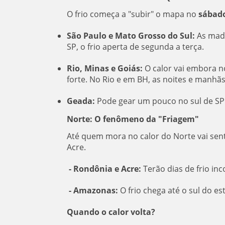
O frio começa a "subir" o mapa no
sábado
São Paulo e Mato Grosso do Sul:
As madr
SP, o frio aperta de segunda a terça.
Rio, Minas e Goiás:
O calor vai embora no
forte. No Rio e em BH, as noites e manhã
Geada:
Pode gear um pouco no sul de SP 
Norte: O fenômeno da "Friagem"
Até quem mora no calor do Norte vai sent
Acre.
- Rondônia e Acre:
Terão dias de frio in
- Amazonas:
O frio chega até o sul do e
Quando o calor volta?