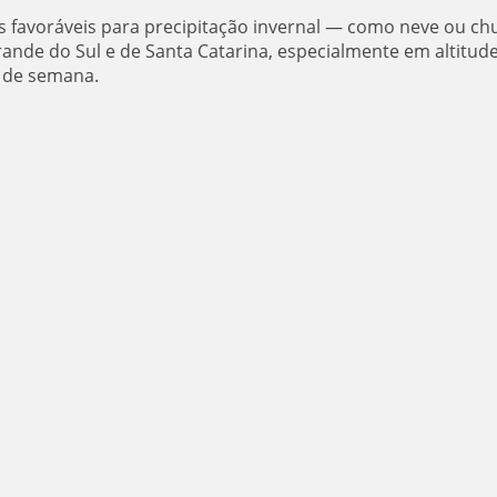
s favoráveis para precipitação invernal — como neve ou ch
ande do Sul e de Santa Catarina, especialmente em altitud
l de semana.
a