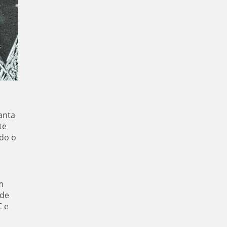
anta
te
ndo o
m
 de
C e