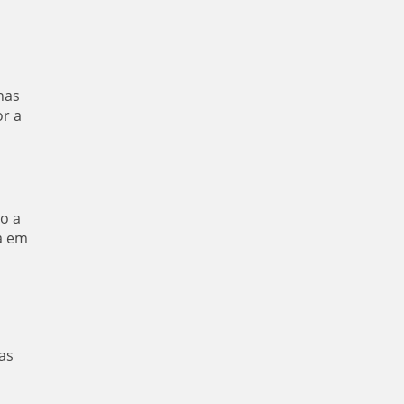
nas
or a
o a
a em
as