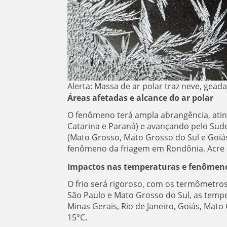
Alerta: Massa de ar polar traz neve, geada
Áreas afetadas e alcance do ar polar
O fenômeno terá ampla abrangência, ating
Catarina e Paraná) e avançando pelo Sudes
(Mato Grosso, Mato Grosso do Sul e Goiás)
fenômeno da friagem em Rondônia, Acre 
Impactos nas temperaturas e fenômeno
O frio será rigoroso, com os termômetros
São Paulo e Mato Grosso do Sul, as temp
Minas Gerais, Rio de Janeiro, Goiás, Mato
15°C.