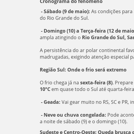
Cronograma do fenômeno
- Sábado (9 de maio):
As condições para
do Rio Grande do Sul.
- Domingo (10) a Terça-feira (12 de maio
ampla atingindo o
Rio Grande do Sul, Sa
A persistência do ar polar continental f
madrugadas, exigindo atenção especial pa
Região Sul: Onde o frio será extremo
O frio chega já na
sexta-feira (8)
. Prepare
10°C
em quase todo o Sul até quarta-feira 
- Geada:
Vai gear muito no RS, SC e PR, in
- Neve ou chuva congelada:
Pode aconte
a noite de sábado (9) e o domingo (10).
Sudeste e Centro-Oeste: Queda brusca