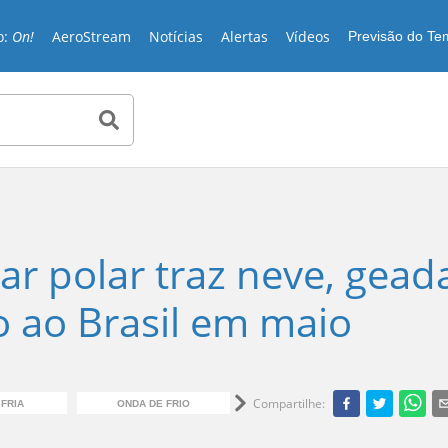
o:
On!
AeroStream
Notícias
Alertas
Vídeos
Previsão do T
ar polar traz neve, gead
o ao Brasil em maio
Compartilhe
:
FRIA
ONDA DE FRIO
GEADA
A