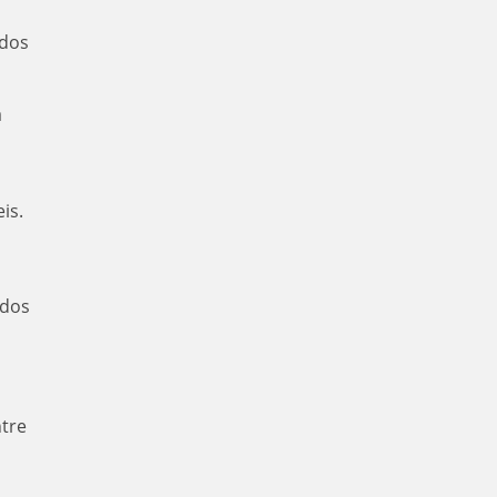
ados
a
is.
 dos
ntre