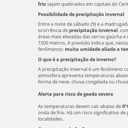
frio
sejam quebrados em capitais do Cen
Possibilidade de precipitação invernal
Entre a noite de sábado (9) e a madrugad
ocorrência de
precipitação invernal
, co
áreas mais elevadas das serras gaúcha e 
1500 metros.
A previsão indica que, nest
fenômenos:
muita umidade aliada a te
O que é a precipitação de inverno?
A precipitação invernal é um fenômeno ca
atmosfera apresenta temperaturas abai
forma de neve, chuva congelada ou chuv
Alerta para risco de geada severa
As temperaturas devem cair abaixo de
0°
onda de frio. Há um risco significativo d
localidades.