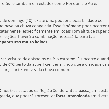
tro-Sul e também em estados como Rondônia e Acre.
a de domingo (10), existe uma pequena possibilidade de
mo neve ou chuva congelada. Esse fenômeno pode ocorrer 
catarinense, especificamente em locais com altitude superi
as regiões, haverá a combinação necessária para tais
mperaturas muito baixas
.
racterístico de episódios de frio extremo. Ela ocorre quand
xo de
0°C
perto da superfície, permitindo que a umidade cai
a congelante, em vez da chuva comum.
C
nos três estados da Região Sul durante a passagem desta
e geada, que poderá apresentar
forte intensidade
em divers