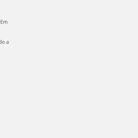
. Em
do a