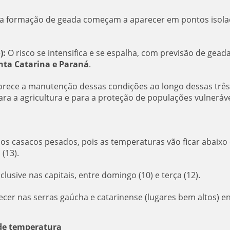
 a formação de geada começam a aparecer em pontos isol
):
O risco se intensifica e se espalha, com previsão de gead
nta Catarina e Paraná
.
avorece a manutenção dessas condições ao longo dessas três
ra a agricultura e para a proteção de populações vulneráve
 os casacos pesados, pois as temperaturas vão ficar abaixo
(13).
clusive nas capitais, entre domingo (10) e terça (12).
cer nas serras gaúcha e catarinense (lugares bem altos) e
 de temperatura