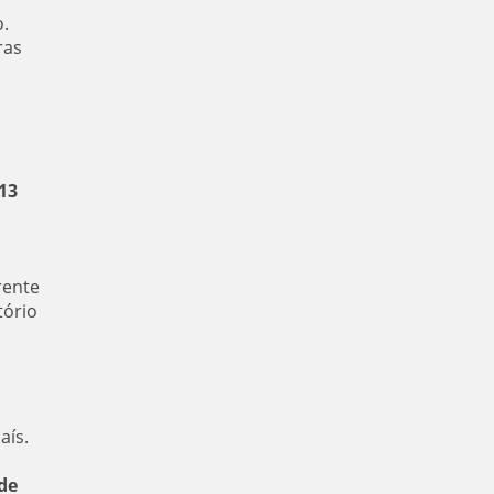
.
ras
 13
rente
tório
aís.
de