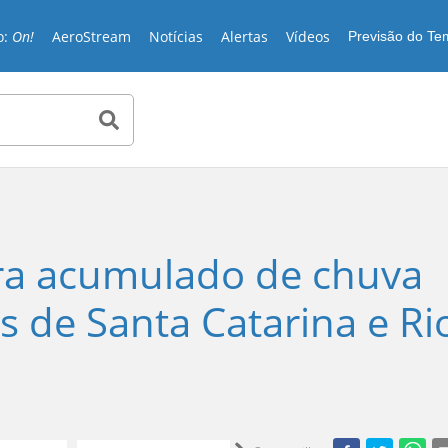
o:
On!
AeroStream
Notícias
Alertas
Vídeos
Previsão do T
ara acumulado de chuva
s de Santa Catarina e Ri