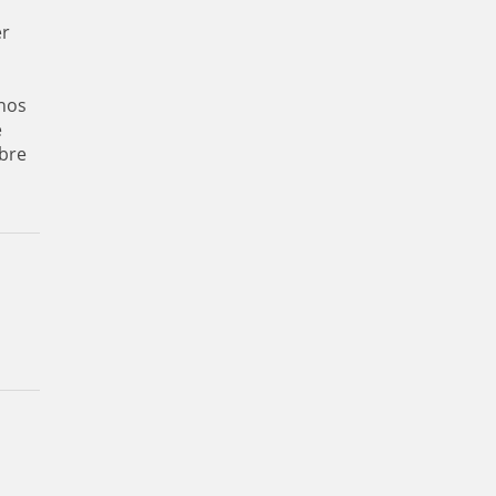
er
nos
e
bre