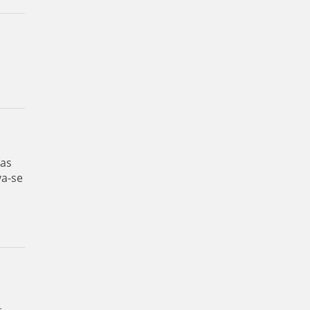
das
va-se