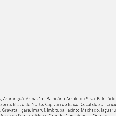
s, Araranguá, Armazém, Balneário Arroio do Silva, Balneário
Serra, Braço do Norte, Capivari de Baixo, Cocal do Sul, Cric
Gravatal, Içara, Imaruí, Imbituba, Jacinto Machado, Jaguaru
, Morro da Fumaça, Morro Grande, Nova Veneza, Orleans,