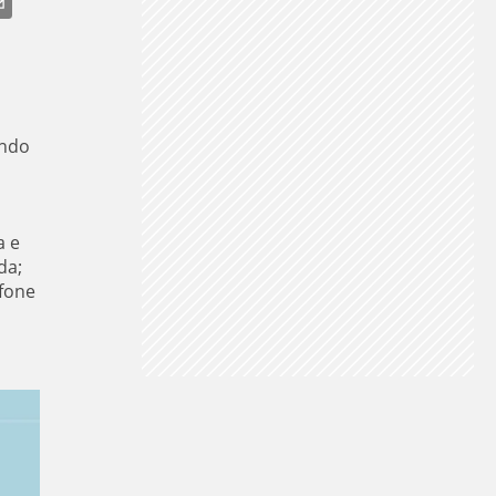
CHUVA NO SUL
ando
a e
da;
efone