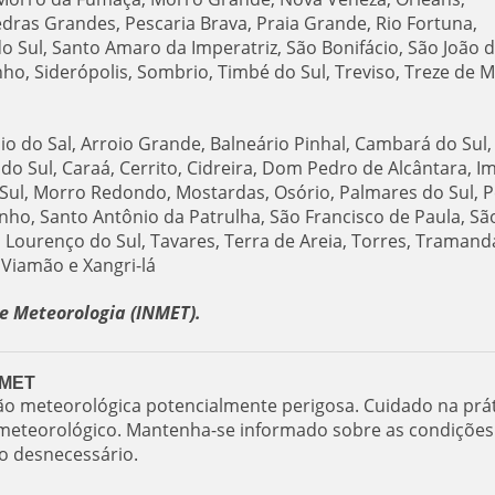
edras Grandes, Pescaria Brava, Praia Grande, Rio Fortuna,
o Sul, Santo Amaro da Imperatriz, São Bonifácio, São João 
ho, Siderópolis, Sombrio, Timbé do Sul, Treviso, Treze de M
oio do Sal, Arroio Grande, Balneário Pinhal, Cambará do Sul,
o Sul, Caraá, Cerrito, Cidreira, Dom Pedro de Alcântara, I
 Sul, Morro Redondo, Mostardas, Osório, Palmares do Sul, 
zinho, Santo Antônio da Patrulha, São Francisco de Paula, Sã
 Lourenço do Sul, Tavares, Terra de Areia, Torres, Tramanda
 Viamão e Xangri-lá
e Meteorologia (INMET).
INMET
ção meteorológica potencialmente perigosa. Cuidado na prá
er meteorológico. Mantenha-se informado sobre as condições
co desnecessário.