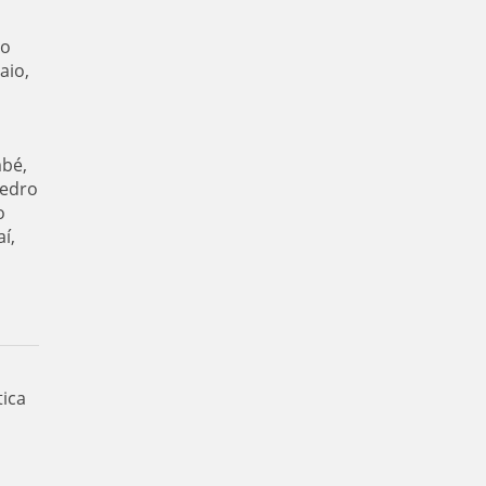
do
aio,
mbé,
Pedro
o
í,
tica