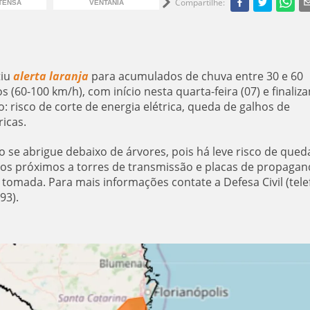
Compartilhe
:
TENSA
VENTANIA
RAIOS
iu
alerta laranja
para acumulados de chuva entre 30 e 60
(60-100 km/h), com início nesta quarta-feira (07) e finaliz
ão: risco de corte de energia elétrica, queda de galhos de
ricas.
 se abrigue debaixo de árvores, pois há leve risco de qued
ulos próximos a torres de transmissão e placas de propagan
à tomada. Para mais informações contate a Defesa Civil (tel
93).