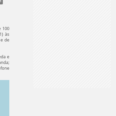
CLIMA NO SUL
CLIMA
PREVISÃO DO TEMPO
e 100
1) às
 e de
eda e
anda;
efone