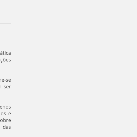
ática
ições
me-se
m ser
menos
nos e
sobre
s das