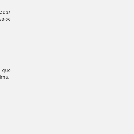
cadas
va-se
o
que
ima.