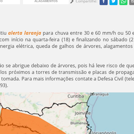
Compartilhe
:
PO
ALAGAMENTOS
ALERTA NO SUL
itiu
alerta laranja
para chuva entre 30 e 60 mm/h ou 50 
om início na quarta-feira (18) e finalizando no sábado (2
energia elétrica, queda de galhos de árvores, alagamentos
ão se abrigue debaixo de árvores, pois há leve risco de qu
culos próximos a torres de transmissão e placas de propag
à tomada. Para mais informações contate a Defesa Civil (tel
93).