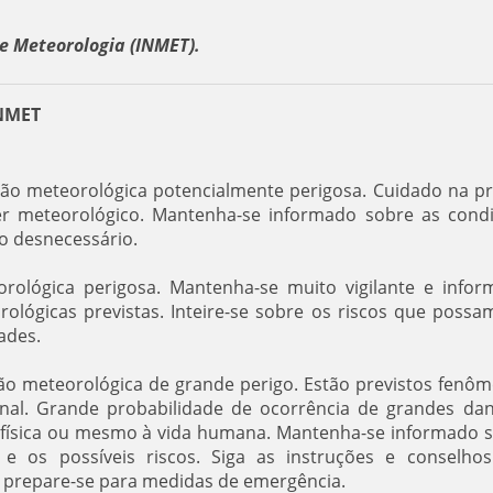
e Meteorologia (INMET).
INMET
ação meteorológica potencialmente perigosa. Cuidado na pr
áter meteorológico. Mantenha-se informado sobre as cond
co desnecessário.
orológica perigosa. Mantenha-se muito vigilante e infor
lógicas previstas. Inteire-se sobre os riscos que possa
ades.
ção meteorológica de grande perigo. Estão previstos fenô
onal. Grande probabilidade de ocorrência de grandes da
e física ou mesmo à vida humana. Mantenha-se informado 
 e os possíveis riscos. Siga as instruções e conselho
e prepare-se para medidas de emergência.