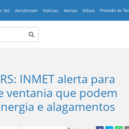
o:
On!
AeroStream
Notícias
Alertas
Vídeos
Previsão do T
 RS: INMET alerta para
 e ventania que podem
energia e alagamentos