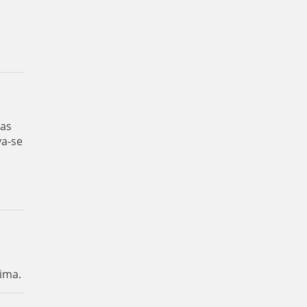
das
va-se
ima.