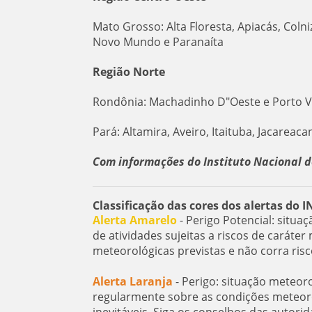
Mato Grosso: Alta Floresta, Apiacás, Col
Novo Mundo e Paranaíta
Região Norte
Rondônia: Machadinho D"Oeste e Porto V
Pará: Altamira, Aveiro, Itaituba, Jacareac
Com informações do Instituto Nacional d
Classificação das cores dos alertas do 
Alerta Amarelo
- Perigo Potencial: situa
de atividades sujeitas a riscos de carát
meteorológicas previstas e não corra ris
Alerta Laranja
- Perigo: situação meteor
regularmente sobre as condições meteorol
inevitáveis. Siga os conselhos das autorid