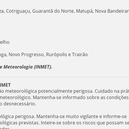
niza, Cotriguaçu, Guarantã do Norte, Matupá, Nova Bandeiran
elho
anga, Novo Progresso, Rurópolis e Trairão
e Meteorologia (INMET).
INMET
ção meteorológica potencialmente perigosa. Cuidado na prá
er meteorológico. Mantenha-se informado sobre as condições
co desnecessário.
ológica perigosa. Mantenha-se muito vigilante e informe-se
ógicas previstas. Inteire-se sobre os riscos que possam s
ades.