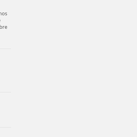
enos
e
bre