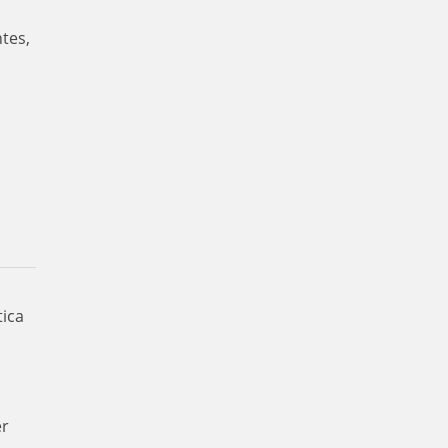
tes,
tica
er