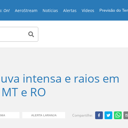
o:
On!
AeroStream
Notícias
Alertas
Vídeos
Previsão do T
huva intensa e raios em
, MT e RO
Compartilhe
:
NIA
ALERTA LARANJA