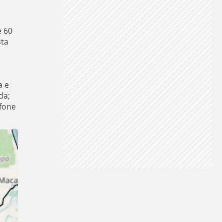
e 60
sta
a
a e
da;
efone