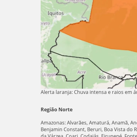
Alerta laranja: Chuva intensa e raios em 
Região Norte
Amazonas: Alvarães, Amaturá, Anamã, Anori
Benjamin Constant, Beruri, Boa Vista do 
da Várzea, Coari, Codajás, Eirunepé, Fonte