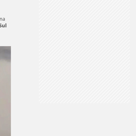
ema
Sul