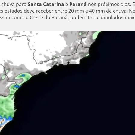
o chuva para
Santa Catarina
e
Paraná
nos próximos dias. E
sses estados deve receber entre 20 mm e 40 mm de chuva. N
 assim como o Oeste do Paraná, podem ter acumulados maio