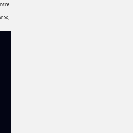
ntre
o
res,