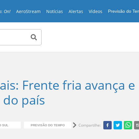
o:
On!
AeroStream
Notícias
Alertas
Vídeos
Previsão do T
is: Frente fria avança e
 do país
Compartilhe
:
O SUL
PREVISÃO DO TEMPO
TEMPESTADE