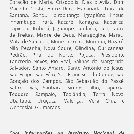
Coração de Maria, Crisópolis, Dias d"Ávila, Dom
Macedo Costa, Entre Rios, Esplanada, Feira de
Santana, Gandu, Ibirapitanga, Igrapiúna, Ilhéus,
Inhambupe, Irará, Itacaré, Itanagra, Itaparica,
Itapicuru, Ituberá, Jaguaripe, Jandaíra, Laje, Lauro
de Freitas, Madre de Deus, Maragogipe, Maraú,
Mata de São João, Muniz Ferreira, Muritiba, Nazaré,
Nilo Peçanha, Nova Soure, Olindina, Ouriçangas,
Pedrão, Piraí do Norte, Pojuca, Presidente
Tancredo Neves, Rio Real, Salinas da Margarida,
Salvador, Santo Amaro, Santo Antônio de Jesus,
São Felipe, São Félix, São Francisco do Conde, São
Gonçalo dos Campos, São Sebastião do Passé,
Sátiro Dias, Saubara, Simões Filho, Taperoá,
Teodoro Sampaio, Teolândia, Terra Nova,
Ubaitaba, Uruçuca, Valença, Vera Cruz e
Wenceslau Guimarães.
Com informações do Instituto Nacional de