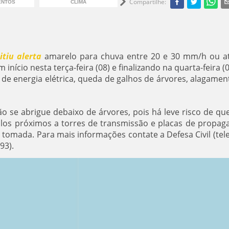
Compartilhe
:
ENTOS
CLIMA
PREVISÃO DO TEMPO
C
itiu alerta
amarelo para chuva entre 20 e 30 mm/h ou a
nício nesta terça-feira (08) e finalizando na quarta-feira (0
e de energia elétrica, queda de galhos de árvores, alagamen
ão se abrigue debaixo de árvores, pois há leve risco de qu
culos próximos a torres de transmissão e placas de propag
à tomada. Para mais informações contate a Defesa Civil (tel
193).