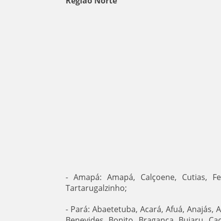
Região Norte
- Amapá: Amapá, Calçoene, Cutias, F
Tartarugalzinho;
- Pará: Abaetetuba, Acará, Afuá, Anajás,
Benevides, Bonito, Bragança, Bujaru, Ca