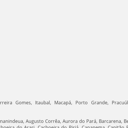
erreira Gomes, Itaubal, Macapá, Porto Grande, Pracu
 Ananindeua, Augusto Corrêa, Aurora do Pará, Barcarena, B
choeira do Arari, Cachoeira do Piriá, Capanema, Capitão 