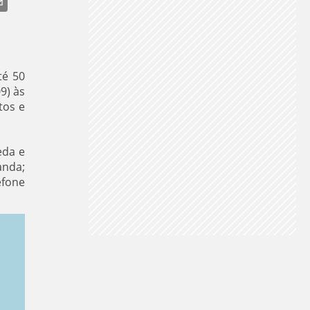
HUVA INTENSA
ALERTA AMARELO
VENTANIA
té 50
9) às
tos e
eda e
anda;
efone