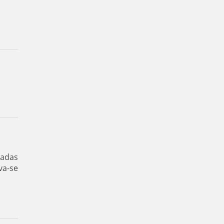
cadas
va-se