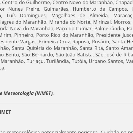
o, Centro do Guilherme, Centro Novo do Maranhão, Chapad
or Nunes Freire, Guimarães, Humberto de Campos, Ic
o, Luís Domingues, Magalhães de Almeida, Maracaç
agres do Maranhão, Miranda do Norte, Mirinzal, Morros,
inda Nova do Maranhão, Paço do Lumiar, Palmeirândia, Pa
Mirim, Pinheiro, Porto Rico do Maranhão, Presidente Jusce
esidente Vargas, Primeira Cruz, Raposa, Rosário, Santa He
hão, Santa Quitéria do Maranhão, Santa Rita, Santo Ama
o Bento, São Bernardo, São João Batista, São José de Rib
o Maranhão, Turiaçu, Turilândia, Tutóia, Urbano Santos, V
ca.
e Meteorologia (INMET).
INMET
ação meteorológica potencialmente perigosa. Cuidado na pr