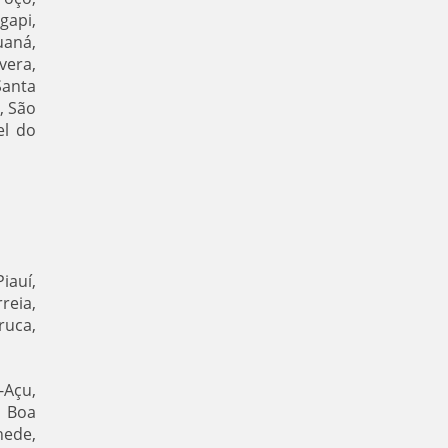
gapi,
uaná,
vera,
Santa
, São
el do
iauí,
reia,
ruca,
-Açu,
, Boa
hede,