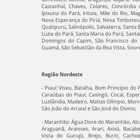
Castanhal, Chaves, Colares, Concórdia 
Ipixuna do Pará, Irituia, Mãe do Rio, M
Nova Esperança do Piriá, Nova Timboteua
Quatipuru, Salinópolis, Salvaterra, Santa 
Luzia do Pará, Santa Maria do Pará, Sant
Domingos do Capim, São Francisco do P
Guamá, São Sebastião da Boa Vista, Soure
Região Nordeste
- Piauí: Viseu, Batalha, Bom Princípio do 
Caraúbas do Piauí, Caxingó, Cocal, Esper
Luzilândia, Madeiro, Matias Olímpio, Morr
São João do Arraial e São José do Divino;
- Maranhão: Água Doce do Maranhão, Alc
Araguanã, Araioses, Arari, Axixá, Bacab
Vista do Gurupi, Brejo, Buriti, Cacho