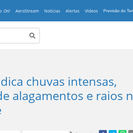
o:
On!
AeroStream
Notícias
Alertas
Vídeos
Previsão do T
ndica chuvas intensas,
 de alagamentos e raios 
e