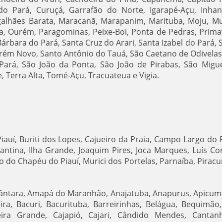
do Pará, Curuçá, Garrafão do Norte, Igarapé-Açu, Inhan
agalhães Barata, Maracanã, Marapanim, Marituba, Moju, M
, Ourém, Paragominas, Peixe-Boi, Ponta de Pedras, Prima
Bárbara do Pará, Santa Cruz do Arari, Santa Izabel do Pará, 
arém Novo, Santo Antônio do Tauá, São Caetano de Odivelas
ará, São João da Ponta, São João de Pirabas, São Migu
, Terra Alta, Tomé-Açu, Tracuateua e Vigia.
Piauí, Buriti dos Lopes, Cajueiro da Praia, Campo Largo do P
antina, Ilha Grande, Joaquim Pires, Joca Marques, Luís Cor
o do Chapéu do Piauí, Murici dos Portelas, Parnaíba, Piracu
ântara, Amapá do Maranhão, Anajatuba, Anapurus, Apicum
eira, Bacuri, Bacurituba, Barreirinhas, Belágua, Bequimão
eira Grande, Cajapió, Cajari, Cândido Mendes, Cantan