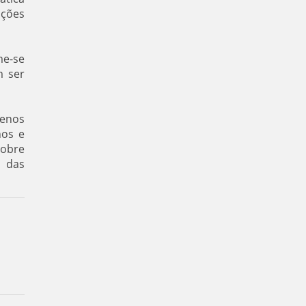
ições
me-se
m ser
menos
nos e
sobre
s das