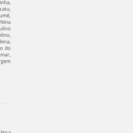
inha,
atu,
umé,
 Nina
ulino
lino,
lena,
ro do
amar,
argem
ática