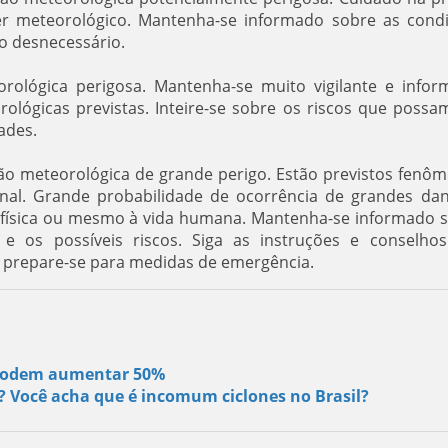
áter meteorológico. Mantenha-se informado sobre as cond
co desnecessário.
orológica perigosa. Mantenha-se muito vigilante e infor
lógicas previstas. Inteire-se sobre os riscos que possa
ades.
ção meteorológica de grande perigo. Estão previstos fenô
onal. Grande probabilidade de ocorrência de grandes da
e física ou mesmo à vida humana. Mantenha-se informado 
 e os possíveis riscos. Siga as instruções e conselho
e prepare-se para medidas de emergência.
s podem aumentar 50%
s? Você acha que é incomum ciclones no Brasil?