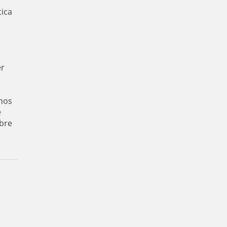
tica
er
nos
e
bre