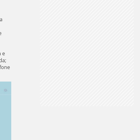
a
e
a e
da;
efone