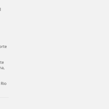
l
orte
ste
ha,
 Rio