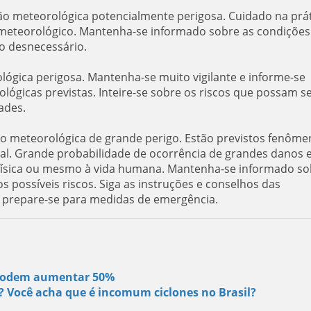
ção meteorológica potencialmente perigosa. Cuidado na prá
er meteorológico. Mantenha-se informado sobre as condições
co desnecessário.
ológica perigosa. Mantenha-se muito vigilante e informe-se
ógicas previstas. Inteire-se sobre os riscos que possam s
ades.
ão meteorológica de grande perigo. Estão previstos fenôme
al. Grande probabilidade de ocorrência de grandes danos 
e física ou mesmo à vida humana. Mantenha-se informado so
s possíveis riscos. Siga as instruções e conselhos das
e prepare-se para medidas de emergência.
s podem aumentar 50%
s? Você acha que é incomum ciclones no Brasil?