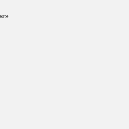
este
e