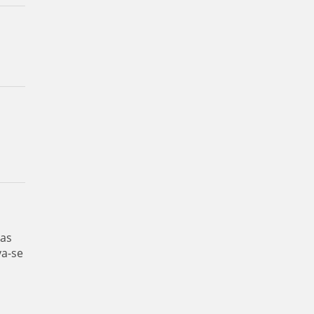
das
va-se