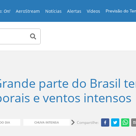
o:
On!
AeroStream
Notícias
Alertas
Vídeos
Previsão do T
Grande parte do Brasil t
orais e ventos intensos
Compartilhe
:
DO DIA
CHUVA INTENSA
ALERTA AMARELO