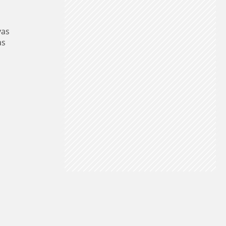
vas
as