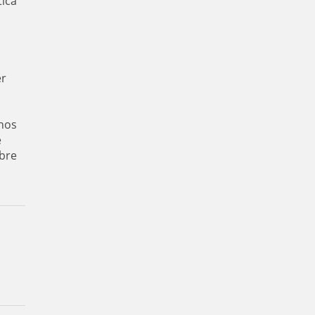
tica
er
nos
e
bre