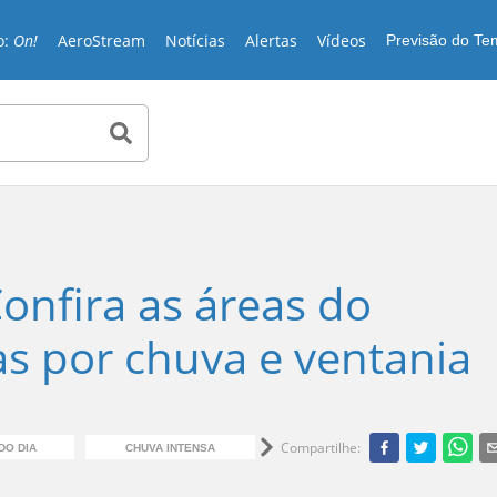
o:
On!
AeroStream
Notícias
Alertas
Vídeos
Previsão do T
Confira as áreas do
s por chuva e ventania
Compartilhe
:
DO DIA
CHUVA INTENSA
VENTANIA
CHU