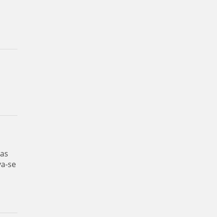
das
va-se