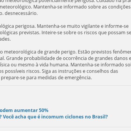
ção meteorológica potencialmente perigosa. Cuidado na prá
er meteorológico. Mantenha-se informado sobre as condições
o. desnecessário.
ológica perigosa. Mantenha-se muito vigilante e informe-se
ógicas previstas. Inteire-se sobre os riscos que possam s
ades.
ão meteorológica de grande perigo. Estão previstos fenôme
al. Grande probabilidade de ocorrência de grandes danos 
e física ou mesmo à vida humana. Mantenha-se informado so
s possíveis riscos. Siga as instruções e conselhos das
e prepare-se para medidas de emergência.
s podem aumentar 50%
s? Você acha que é incomum ciclones no Brasil?