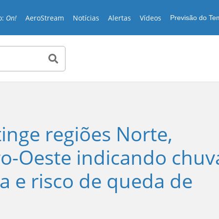
o:
On!
AeroStream
Notícias
Alertas
Vídeos
Previsão do T
tinge regiões Norte,
ro-Oeste indicando chuv
ia e risco de queda de