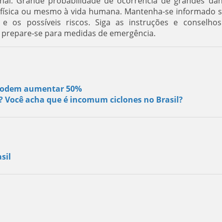
onal. Grande probabilidade de ocorrência de grandes da
e física ou mesmo à vida humana. Mantenha-se informado 
 e os possíveis riscos. Siga as instruções e conselho
e prepare-se para medidas de emergência.
s podem aumentar 50%
s? Você acha que é incomum ciclones no Brasil?
sil