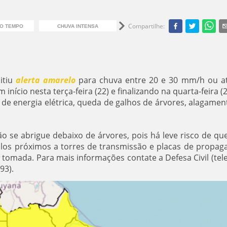
Compartilhe
:
DO TEMPO
CHUVA INTENSA
ALERTA AMARELO
itiu
alerta amarelo
para chuva entre 20 e 30 mm/h ou a
nício nesta terça-feira (22) e finalizando na quarta-feira (2
e de energia elétrica, queda de galhos de árvores, alagamen
ão se abrigue debaixo de árvores, pois há leve risco de qu
culos próximos a torres de transmissão e placas de propag
à tomada. Para mais informações contate a Defesa Civil (tel
93).