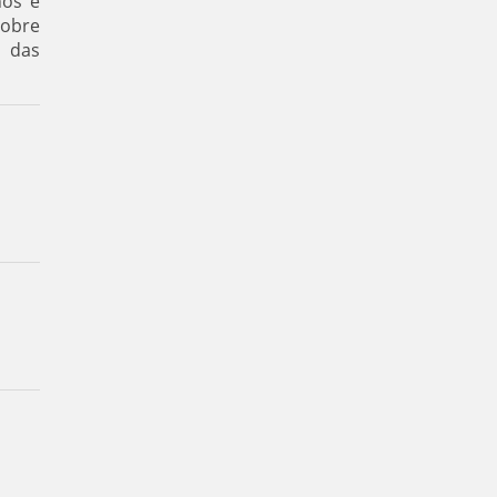
nos e
sobre
s das