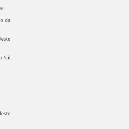
ma;
no da
Oeste
o-Sul
deste