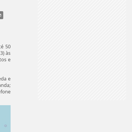
VENTANIA
RAIOS
CHUVA NO NORTE
té 50
3) às
tos e
eda e
anda;
efone