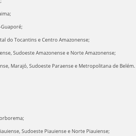
á;
raima;
a-Guaporé;
ental do Tocantins e Centro Amazonense;
nense, Sudoeste Amazonense e Norte Amazonense;
ense, Marajó, Sudoeste Paraense e Metropolitana de Belém
;
Borborema;
Piauiense, Sudoeste Piauiense e Norte Piauiense;