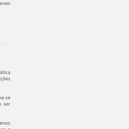
anais
ática
ições
me-se
m ser
menos