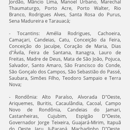
Jordão, Mâncio Lima, Manoel Urbano, Marechal
Thaumaturgo, Porto Acre, Porto Walter, Rio
Branco, Rodrigues Alves, Santa Rosa do Purus,
Sena Madureira e Tarauacá;
- Tocantins: Amélia Rodrigues, Cachoeira,
Camaçari, Candeias, Catu, Conceição da Feira,
Conceição do Jacuípe, Coração de Maria, Dias
d"Ávila, Feira de Santana, Itanagra, Lauro de
Freitas, Madre de Deus, Mata de São João, Pojuca,
Salvador, Santo Amaro, São Francisco do Conde,
São Gonçalo dos Campos, São Sebastião do Passé,
Saubara, Simões Filho, Teodoro Sampaio e Terra
Nova;
- Rondônia: Alto Paraíso, Alvorada D"Oeste,
Ariquemes, Buritis, Cacaulândia, Cacoal, Campo
Novo de Rondônia, Candeias do Jamari,
Castanheiras, Cujubim, Espigão D"Oeste,
Governador Jorge Teixeira, Guajará-Mirim, Itapuã
do Oeste, Jaru, Ji-Paraná, Machadinho D"Oeste,