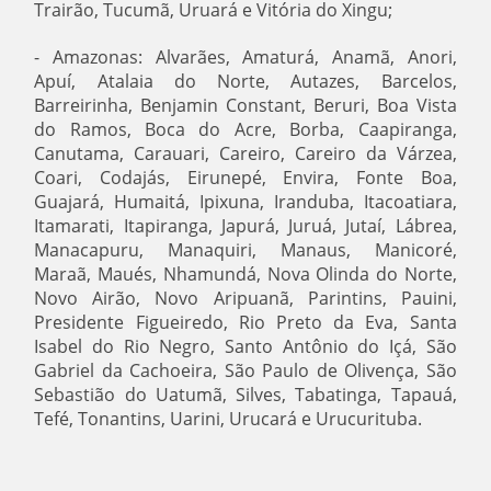
Trairão, Tucumã, Uruará e Vitória do Xingu;
- Amazonas: Alvarães, Amaturá, Anamã, Anori,
Apuí, Atalaia do Norte, Autazes, Barcelos,
Barreirinha, Benjamin Constant, Beruri, Boa Vista
do Ramos, Boca do Acre, Borba, Caapiranga,
Canutama, Carauari, Careiro, Careiro da Várzea,
Coari, Codajás, Eirunepé, Envira, Fonte Boa,
Guajará, Humaitá, Ipixuna, Iranduba, Itacoatiara,
Itamarati, Itapiranga, Japurá, Juruá, Jutaí, Lábrea,
Manacapuru, Manaquiri, Manaus, Manicoré,
Maraã, Maués, Nhamundá, Nova Olinda do Norte,
Novo Airão, Novo Aripuanã, Parintins, Pauini,
Presidente Figueiredo, Rio Preto da Eva, Santa
Isabel do Rio Negro, Santo Antônio do Içá, São
Gabriel da Cachoeira, São Paulo de Olivença, São
Sebastião do Uatumã, Silves, Tabatinga, Tapauá,
Tefé, Tonantins, Uarini, Urucará e Urucurituba.