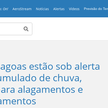
o:
On!
AeroStream
Notícias
Alertas
Vídeos
Previsão do T
agoas estão sob alerta
umulado de chuva,
para alagamentos e
zamentos