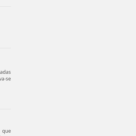
cadas
va-se
o
que