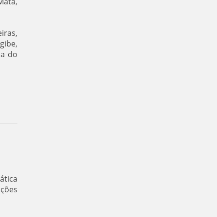
Mata,
iras,
gibe,
ia do
ática
ições