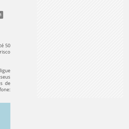
té 50
risco
ligue
 seus
es de
fone: