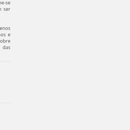
me-se
m ser
menos
nos e
sobre
s das