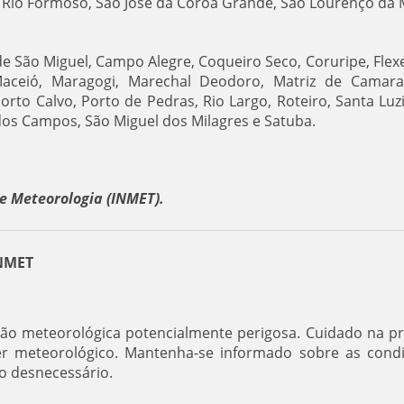
o, Rio Formoso, São José da Coroa Grande, São Lourenço da 
de São Miguel, Campo Alegre, Coqueiro Seco, Coruripe, Flexe
, Maceió, Maragogi, Marechal Deodoro, Matriz de Camara
orto Calvo, Porto de Pedras, Rio Largo, Roteiro, Santa Luz
dos Campos, São Miguel dos Milagres e Satuba.
e Meteorologia (INMET).
INMET
ação meteorológica potencialmente perigosa. Cuidado na pr
áter meteorológico. Mantenha-se informado sobre as cond
co desnecessário.