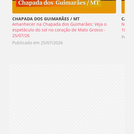
CHAPADA DOS GUIMARÃES / MT
CABO 
Amanhecer na Chapada dos Guimarães: Veja o
Nada 
espetáculo do sol no coração de Mato Grosso -
18/07
25/07/26
Publi
Publicado em
25/07/2026