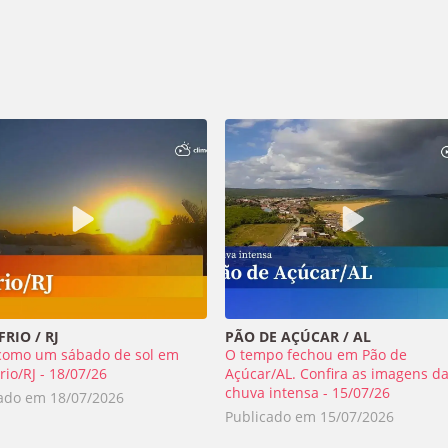
RIO / RJ
PÃO DE AÇÚCAR / AL
como um sábado de sol em
O tempo fechou em Pão de
rio/RJ - 18/07/26
Açúcar/AL. Confira as imagens d
chuva intensa - 15/07/26
cado em
18/07/2026
Publicado em
15/07/2026