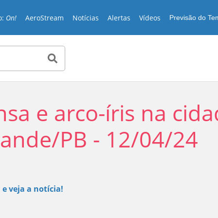
o:
On!
AeroStream
Notícias
Alertas
Vídeos
Previsão do T
nsa e arco-íris na cid
ande/PB - 12/04/24
Play
 e veja a notícia!
Video