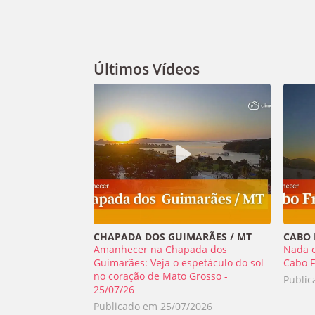
Últimos Vídeos
CHAPADA DOS GUIMARÃES / MT
CABO F
Amanhecer na Chapada dos
Nada 
Guimarães: Veja o espetáculo do sol
Cabo F
no coração de Mato Grosso -
Publi
25/07/26
Publicado em
25/07/2026