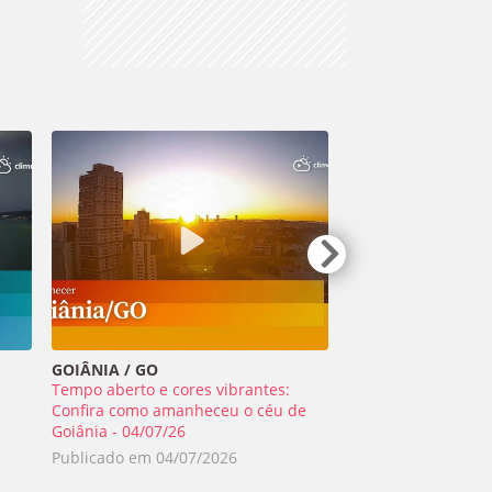
GOIÂNIA / GO
TIRADENTES / MG
Tempo aberto e cores vibrantes:
Meteoro ilumina o 
a
Confira como amanheceu o céu de
Minas Gerais - 01/0
Goiânia - 04/07/26
Publicado em
02/0
Publicado em
04/07/2026