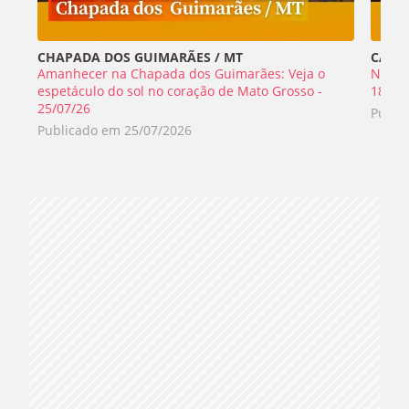
CHAPADA DOS GUIMARÃES / MT
CABO 
Amanhecer na Chapada dos Guimarães: Veja o
Nada 
espetáculo do sol no coração de Mato Grosso -
18/07
25/07/26
Publi
Publicado em
25/07/2026