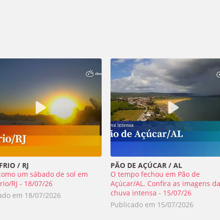
RIO / RJ
PÃO DE AÇÚCAR / AL
como um sábado de sol em
O tempo fechou em Pão de
rio/RJ - 18/07/26
Açúcar/AL. Confira as imagens d
chuva intensa - 15/07/26
cado em
18/07/2026
Publicado em
15/07/2026