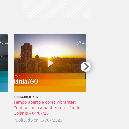
GOIÂNIA / GO
TIRADENTES / MG
Tempo aberto e cores vibrantes:
Meteoro ilumina o 
a
Confira como amanheceu o céu de
Minas Gerais - 01/0
Goiânia - 04/07/26
Publicado em
02/0
Publicado em
04/07/2026