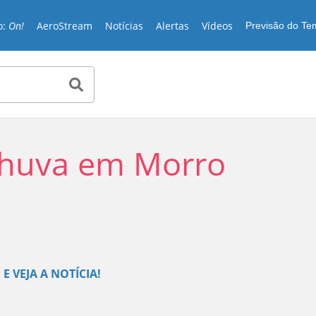
o:
On!
AeroStream
Notícias
Alertas
Vídeos
Previsão do T
chuva em Morro
Play
E VEJA A NOTÍCIA!
Video