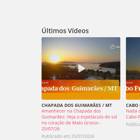
Últimos Vídeos
CHAPADA DOS GUIMARÃES / MT
CABO F
Amanhecer na Chapada dos
Nada 
Guimarães: Veja o espetáculo do sol
Cabo F
no coração de Mato Grosso -
Publi
25/07/26
Publicado em
25/07/2026