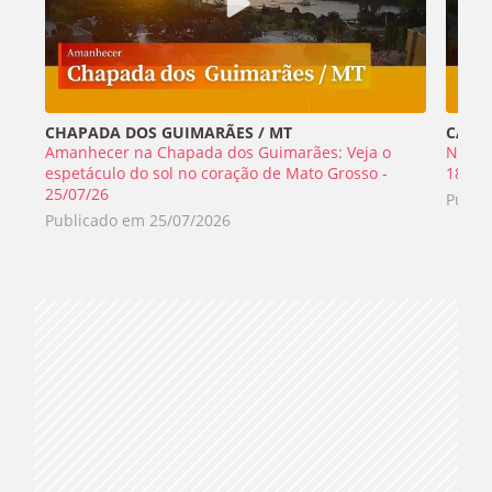
CHAPADA DOS GUIMARÃES / MT
CABO 
Amanhecer na Chapada dos Guimarães: Veja o
Nada 
espetáculo do sol no coração de Mato Grosso -
18/07
25/07/26
Publi
Publicado em
25/07/2026