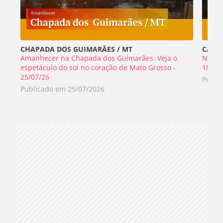
CHAPADA DOS GUIMARÃES / MT
CABO 
Amanhecer na Chapada dos Guimarães: Veja o
Nada 
espetáculo do sol no coração de Mato Grosso -
18/07
25/07/26
Publi
Publicado em
25/07/2026